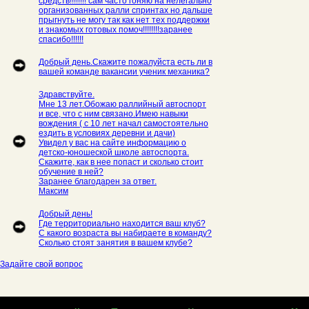
средств!!!!!!!! сам часто гоняю на нелегально
организованных ралли спринтах но дальше
прыгнуть не могу так как нет тех поддержки
и знакомых готовых помоч!!!!!!!!заранее
спасибо!!!!!!
Добрый день.Скажите пожалуйста есть ли в
вашей команде вакансии ученик механика?
Здравствуйте.
Мне 13 лет.Обожаю раллийный автоспорт
и все, что с ним связано.Имею навыки
вождения ( с 10 лет начал самостоятельно
ездить в условиях деревни и дачи)
Увидел у вас на сайте информацию о
детско-юношеской школе автоспорта.
Скажите, как в нее попаст и сколько стоит
обучение в ней?
Заранее благодарен за ответ.
Максим
Добрый день!
Где территориально находится ваш клуб?
С какого возраста вы набираете в команду?
Сколько стоят занятия в вашем клубе?
Задайте свой вопрос