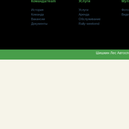
Команда/Team
Услуги
Мул
История
У
слуги
Фото
Команда
Аренда
Виде
Вакансии
Обслуживание
Документы
Rally-weekend
Шишкин Лес Автоспор